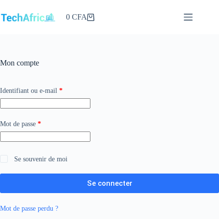
Passer
au
0
CFA
Panier
contenu
d’achat
Mon compte
Obligatoire
Identifiant ou e-mail
*
Obligatoire
Mot de passe
*
Se souvenir de moi
Se connecter
Mot de passe perdu ?