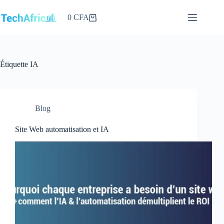
Passer
au
0
CFA
Panier
contenu
d’achat
Étiquette
IA
Blog
Site Web automatisation et IA